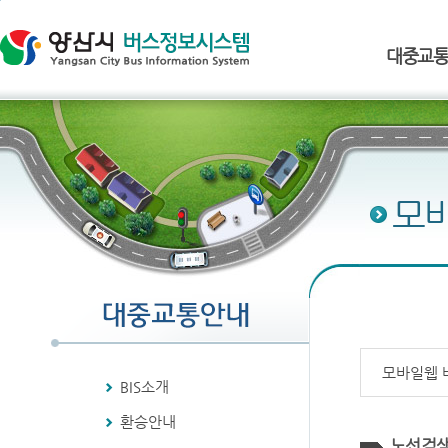
본문 바로 가기 (Skip to content)
대중교
모
모바일웹 
BIS소개
환승안내
노선검