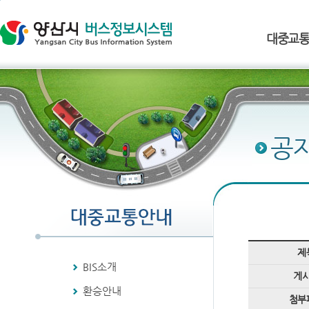
본문 바로 가기 (Skip to content)
대중교
공
제
BIS소개
게
환승안내
첨부